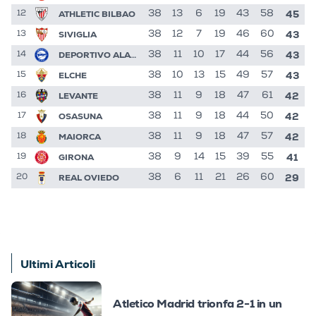
45
ATHLETIC BILBAO
38
13
6
19
43
58
12
43
SIVIGLIA
38
12
7
19
46
60
13
43
DEPORTIVO ALAVES
38
11
10
17
44
56
14
43
ELCHE
38
10
13
15
49
57
15
42
LEVANTE
38
11
9
18
47
61
16
42
OSASUNA
38
11
9
18
44
50
17
42
MAIORCA
38
11
9
18
47
57
18
41
GIRONA
38
9
14
15
39
55
19
29
REAL OVIEDO
38
6
11
21
26
60
20
Ultimi Articoli
Atletico Madrid trionfa 2-1 in un