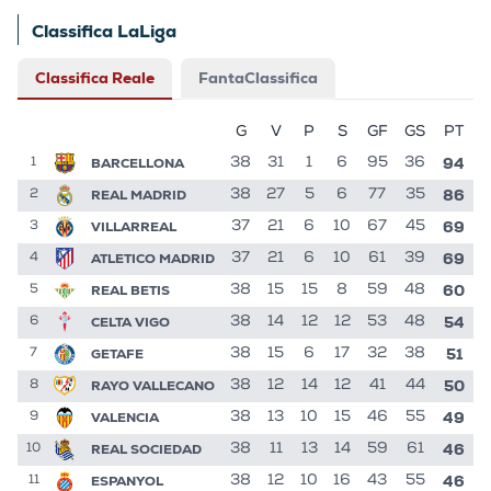
Classifica LaLiga
Classifica Reale
FantaClassifica
G
V
P
S
GF
GS
PT
94
BARCELLONA
38
31
1
6
95
36
1
86
REAL MADRID
38
27
5
6
77
35
2
69
VILLARREAL
37
21
6
10
67
45
3
69
ATLETICO MADRID
37
21
6
10
61
39
4
60
REAL BETIS
38
15
15
8
59
48
5
54
CELTA VIGO
38
14
12
12
53
48
6
51
GETAFE
38
15
6
17
32
38
7
50
RAYO VALLECANO
38
12
14
12
41
44
8
49
VALENCIA
38
13
10
15
46
55
9
46
REAL SOCIEDAD
38
11
13
14
59
61
10
46
ESPANYOL
38
12
10
16
43
55
11