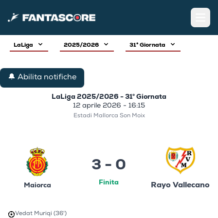
Open
LaLiga
2025/2026
31° Giornata
🔔 Abilita notifiche
LaLiga 2025/2026 - 31° Giornata
12 aprile 2026 - 16:15
Estadi Mallorca Son Moix
3 - 0
Finita
Rayo Vallecano
Maiorca
Vedat Muriqi (36')