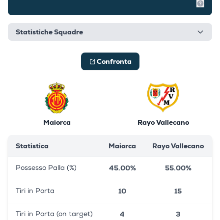
Mostr
Statistiche Squadre
Confronta
Maiorca
Rayo Vallecano
Statistica
Maiorca
Rayo Vallecano
45.00%
55.00%
Possesso Palla (%)
10
15
Tiri in Porta
4
3
Tiri in Porta (on target)