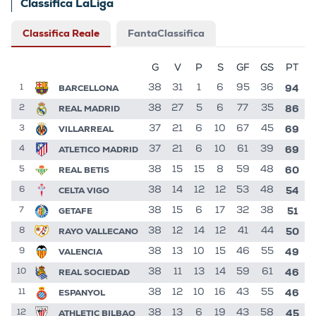
Classifica LaLiga
Classifica Reale
FantaClassifica
G
V
P
S
GF
GS
PT
94
BARCELLONA
38
31
1
6
95
36
1
86
REAL MADRID
38
27
5
6
77
35
2
69
VILLARREAL
37
21
6
10
67
45
3
69
ATLETICO MADRID
37
21
6
10
61
39
4
60
REAL BETIS
38
15
15
8
59
48
5
54
CELTA VIGO
38
14
12
12
53
48
6
51
GETAFE
38
15
6
17
32
38
7
50
RAYO VALLECANO
38
12
14
12
41
44
8
49
VALENCIA
38
13
10
15
46
55
9
46
REAL SOCIEDAD
38
11
13
14
59
61
10
46
ESPANYOL
38
12
10
16
43
55
11
45
ATHLETIC BILBAO
38
13
6
19
43
58
12