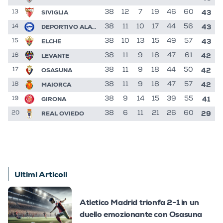
43
SIVIGLIA
38
12
7
19
46
60
13
43
DEPORTIVO ALAVES
38
11
10
17
44
56
14
43
ELCHE
38
10
13
15
49
57
15
42
LEVANTE
38
11
9
18
47
61
16
42
OSASUNA
38
11
9
18
44
50
17
42
MAIORCA
38
11
9
18
47
57
18
41
GIRONA
38
9
14
15
39
55
19
29
REAL OVIEDO
38
6
11
21
26
60
20
Ultimi Articoli
Atletico Madrid trionfa 2-1 in un
duello emozionante con Osasuna