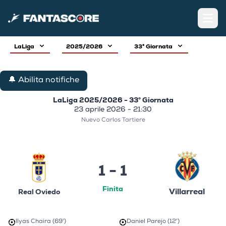
Open
LaLiga
2025/2026
33° Giornata
🔔 Abilita notifiche
LaLiga 2025/2026 - 33° Giornata
23 aprile 2026 - 21:30
Nuevo Carlos Tartiere
1 - 1
Finita
Villarreal
Real Oviedo
Ilyas Chaira (69')
Daniel Parejo (12')