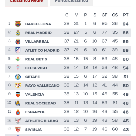
Classifica Reale
FantaClassifica
G
V
P
S
GF
GS
PT
94
BARCELLONA
38
31
1
6
95
36
1
86
REAL MADRID
38
27
5
6
77
35
2
69
VILLARREAL
37
21
6
10
67
45
3
69
ATLETICO MADRID
37
21
6
10
61
39
4
60
REAL BETIS
38
15
15
8
59
48
5
54
CELTA VIGO
38
14
12
12
53
48
6
51
GETAFE
38
15
6
17
32
38
7
50
RAYO VALLECANO
38
12
14
12
41
44
8
49
VALENCIA
38
13
10
15
46
55
9
46
REAL SOCIEDAD
38
11
13
14
59
61
10
46
ESPANYOL
38
12
10
16
43
55
11
45
ATHLETIC BILBAO
38
13
6
19
43
58
12
43
SIVIGLIA
38
12
7
19
46
60
13