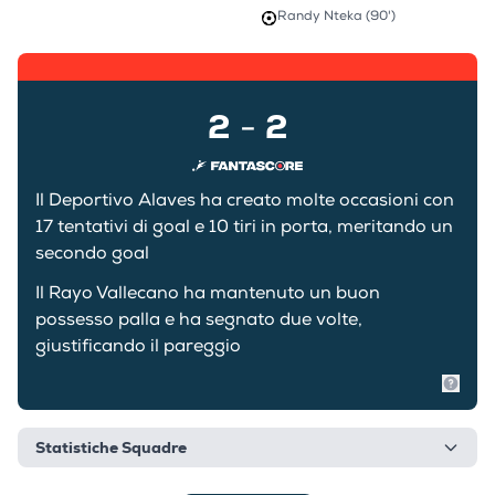
Randy Nteka (90')
2
2
-
Il Deportivo Alaves ha creato molte occasioni con
17 tentativi di goal e 10 tiri in porta, meritando un
secondo goal
Il Rayo Vallecano ha mantenuto un buon
possesso palla e ha segnato due volte,
giustificando il pareggio
Mostr
Statistiche Squadre