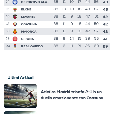
43
DEPORTIVO ALAVES
38
11
10
17
44
56
14
43
ELCHE
38
10
13
15
49
57
15
42
LEVANTE
38
11
9
18
47
61
16
42
OSASUNA
38
11
9
18
44
50
17
42
MAIORCA
38
11
9
18
47
57
18
41
GIRONA
38
9
14
15
39
55
19
29
REAL OVIEDO
38
6
11
21
26
60
20
Ultimi Articoli
Atletico Madrid trionfa 2-1 in un
duello emozionante con Osasuna