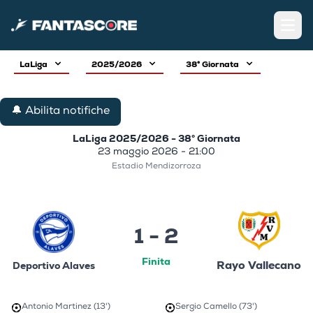
Open
LaLiga
2025/2026
38° Giornata
🔔 Abilita notifiche
LaLiga 2025/2026 - 38° Giornata
23 maggio 2026 - 21:00
Estadio Mendizorroza
1 - 2
Finita
Rayo Vallecano
Deportivo Alaves
Antonio Martinez (13')
Sergio Camello (73')