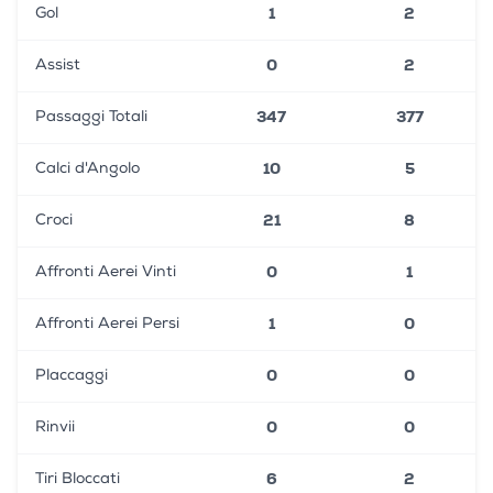
1
2
Gol
0
2
Assist
347
377
Passaggi Totali
10
5
Calci d'Angolo
21
8
Croci
0
1
Affronti Aerei Vinti
1
0
Affronti Aerei Persi
0
0
Placcaggi
0
0
Rinvii
6
2
Tiri Bloccati