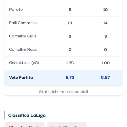
5
10
Parate
13
14
Falli Commessi
3
3
Cartellini Gialli
0
0
Cartellini Rossi
1.75
1.00
Goal Attesi (xG)
Voto Partita
5.73
6.27
Statistiche non disponibili
Classifica LaLiga