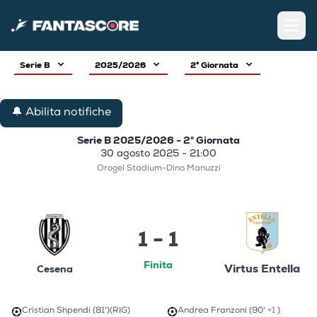
Open
Serie B
2025/2026
2° Giornata
🔔 Abilita notifiche
Serie B 2025/2026 - 2° Giornata
30 agosto 2025 - 21:00
Orogel Stadium-Dino Manuzzi
1 - 1
Finita
Virtus Entella
Cesena
Cristian Shpendi (81')
(RIG)
Andrea Franzoni (90'
+1
)