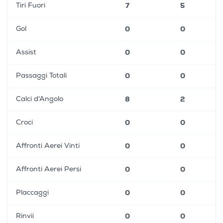
7
5
Tiri Fuori
0
0
Gol
0
0
Assist
0
0
Passaggi Totali
8
2
Calci d'Angolo
0
0
Croci
0
0
Affronti Aerei Vinti
0
0
Affronti Aerei Persi
0
0
Placcaggi
0
0
Rinvii