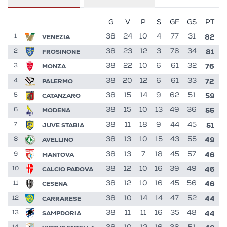
G
V
P
S
GF
GS
PT
82
VENEZIA
38
24
10
4
77
31
1
81
FROSINONE
38
23
12
3
76
34
2
76
MONZA
38
22
10
6
61
32
3
72
PALERMO
38
20
12
6
61
33
4
59
CATANZARO
38
15
14
9
62
51
5
55
MODENA
38
15
10
13
49
36
6
51
JUVE STABIA
38
11
18
9
44
45
7
49
AVELLINO
38
13
10
15
43
55
8
46
MANTOVA
38
13
7
18
45
57
9
46
CALCIO PADOVA
38
12
10
16
39
49
10
46
CESENA
38
12
10
16
45
56
11
44
CARRARESE
38
10
14
14
47
52
12
44
SAMPDORIA
38
11
11
16
35
48
13