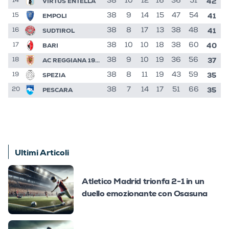
42
VIRTUS ENTELLA
38
10
12
16
36
51
14
41
EMPOLI
38
9
14
15
47
54
15
41
SUDTIROL
38
8
17
13
38
48
16
40
BARI
38
10
10
18
38
60
17
37
AC REGGIANA 1919
38
9
10
19
36
56
18
35
SPEZIA
38
8
11
19
43
59
19
35
PESCARA
38
7
14
17
51
66
20
Ultimi Articoli
Atletico Madrid trionfa 2-1 in un
duello emozionante con Osasuna