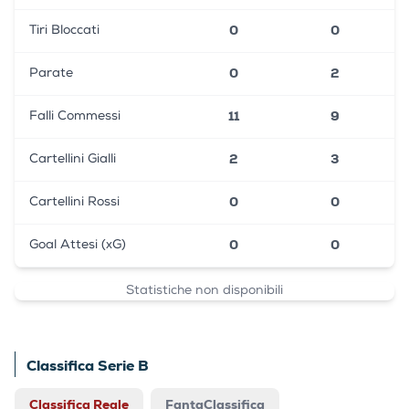
0
0
Tiri Bloccati
0
2
Parate
11
9
Falli Commessi
2
3
Cartellini Gialli
0
0
Cartellini Rossi
0
0
Goal Attesi (xG)
Statistiche non disponibili
Classifica Serie B
Classifica Reale
FantaClassifica