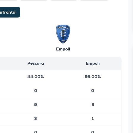
nfronta
Empoli
Pescara
Empoli
44.00%
56.00%
0
0
9
3
3
1
0
0