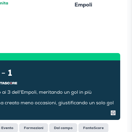
inita
Empoli
1
-
o ai 3 dell'Empoli, meritando un gol in più
ha creato meno occasioni, giustificando un solo gol
Mostra in
e Evento
Formazioni
Dal campo
FantaScore