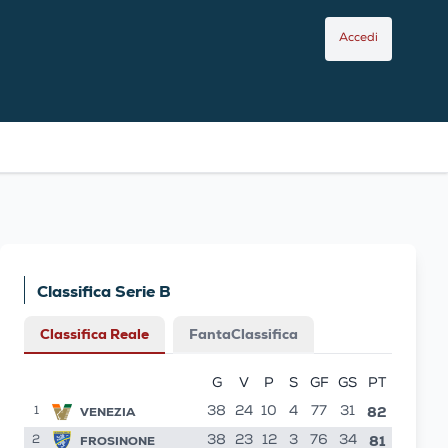
Accedi
Classifica Serie B
Classifica Reale
FantaClassifica
G
V
P
S
GF
GS
PT
82
VENEZIA
38
24
10
4
77
31
1
81
FROSINONE
38
23
12
3
76
34
2