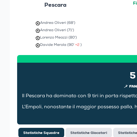
F
Pescara
Andrea Oliveri (68')
Andrea Oliveri (71')
Lorenzo Meazzi (80')
Davide Merola (90'
+2
)
5
Il Pescara ha dominato con 9 tiri in porta rispett
L'Empoli, nonostante il maggior possesso palla, 
Statistiche Squadre
Statistiche Giocatori
Statistich