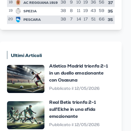
37
AC REGGIANA 1919
38
9
10
19
36
56
18
35
SPEZIA
38
8
11
19
43
59
19
35
PESCARA
38
7
14
17
51
66
20
Ultimi Articoli
Atletico Madrid trionfa 2-1
in un duello emozionante
con Osasuna
Pubblicato il 12/05/2026
Real Betis trionfa 2-1
sull'Elche in una sfida
emozionante
Pubblicato il 12/05/2026