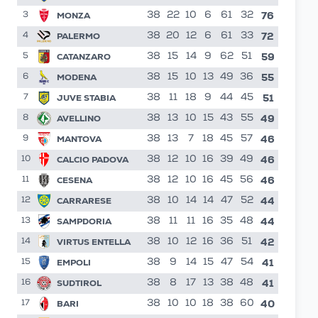
76
MONZA
38
22
10
6
61
32
3
72
PALERMO
38
20
12
6
61
33
4
59
CATANZARO
38
15
14
9
62
51
5
55
MODENA
38
15
10
13
49
36
6
51
JUVE STABIA
38
11
18
9
44
45
7
49
AVELLINO
38
13
10
15
43
55
8
46
MANTOVA
38
13
7
18
45
57
9
46
CALCIO PADOVA
38
12
10
16
39
49
10
46
CESENA
38
12
10
16
45
56
11
44
CARRARESE
38
10
14
14
47
52
12
44
SAMPDORIA
38
11
11
16
35
48
13
42
VIRTUS ENTELLA
38
10
12
16
36
51
14
41
EMPOLI
38
9
14
15
47
54
15
formazioni
41
SUDTIROL
38
8
17
13
38
48
16
40
BARI
38
10
10
18
38
60
17