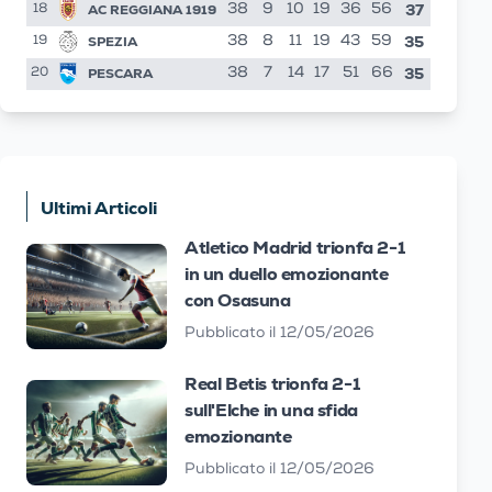
37
AC REGGIANA 1919
38
9
10
19
36
56
18
35
SPEZIA
38
8
11
19
43
59
19
35
PESCARA
38
7
14
17
51
66
20
Ultimi Articoli
Atletico Madrid trionfa 2-1
in un duello emozionante
con Osasuna
Pubblicato il 12/05/2026
Real Betis trionfa 2-1
sull'Elche in una sfida
emozionante
Pubblicato il 12/05/2026