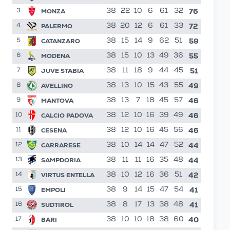
76
MONZA
38
22
10
6
61
32
3
72
PALERMO
38
20
12
6
61
33
4
59
CATANZARO
38
15
14
9
62
51
5
55
MODENA
38
15
10
13
49
36
6
51
JUVE STABIA
38
11
18
9
44
45
7
49
AVELLINO
38
13
10
15
43
55
8
46
MANTOVA
38
13
7
18
45
57
9
46
CALCIO PADOVA
38
12
10
16
39
49
10
46
CESENA
38
12
10
16
45
56
11
44
CARRARESE
38
10
14
14
47
52
12
44
SAMPDORIA
38
11
11
16
35
48
13
42
VIRTUS ENTELLA
38
10
12
16
36
51
14
41
EMPOLI
38
9
14
15
47
54
15
41
SUDTIROL
38
8
17
13
38
48
16
40
BARI
formazioni
38
10
10
18
38
60
17