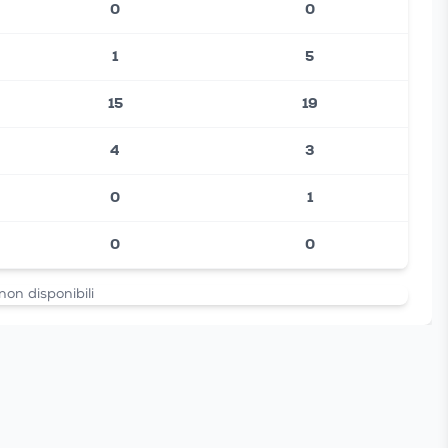
0
0
1
5
15
19
4
3
0
1
0
0
non disponibili