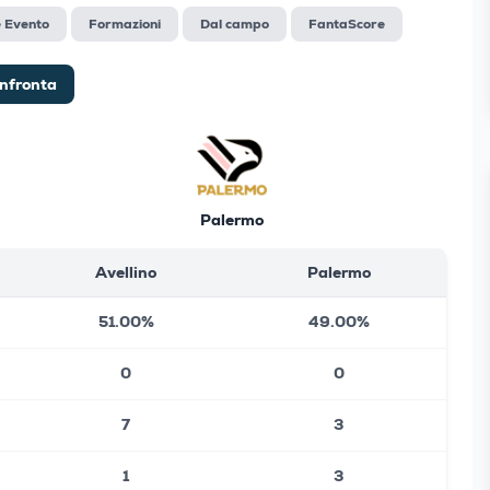
e Evento
Formazioni
Dal campo
FantaScore
nfronta
Palermo
Avellino
Palermo
51.00%
49.00%
0
0
7
3
1
3