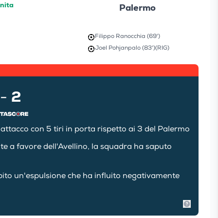
inita
Palermo
Filippo Ranocchia (69')
Joel Pohjanpalo (83')
(RIG)
2
-
attacco con 5 tiri in porta rispetto ai 3 del Palermo
te a favore dell'Avellino, la squadra ha saputo
bito un'espulsione che ha influito negativamente
Mostra in