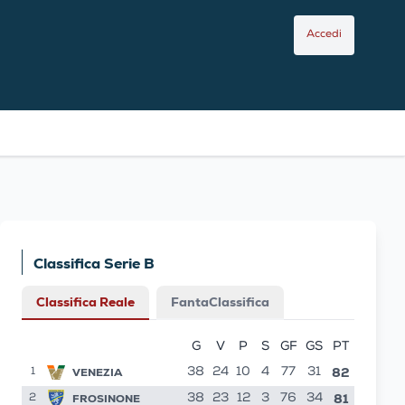
Accedi
Classifica Serie B
Classifica Reale
FantaClassifica
G
V
P
S
GF
GS
PT
82
VENEZIA
38
24
10
4
77
31
1
81
FROSINONE
38
23
12
3
76
34
2