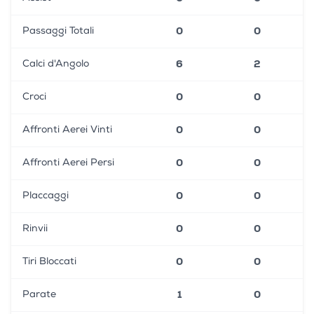
0
0
Passaggi Totali
6
2
Calci d'Angolo
0
0
Croci
0
0
Affronti Aerei Vinti
0
0
Affronti Aerei Persi
0
0
Placcaggi
0
0
Rinvii
0
0
Tiri Bloccati
1
0
Parate