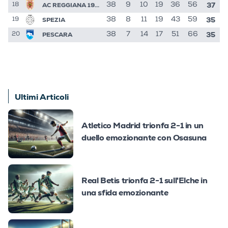
37
AC REGGIANA 1919
38
9
10
19
36
56
18
35
SPEZIA
38
8
11
19
43
59
19
35
PESCARA
38
7
14
17
51
66
20
Ultimi Articoli
Atletico Madrid trionfa 2-1 in un
duello emozionante con Osasuna
Real Betis trionfa 2-1 sull'Elche in
una sfida emozionante