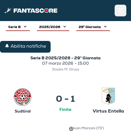
Open
Serie B
2025/2026
29° Giornata
🔔 Abilita notifiche
Serie B 2025/2026 - 29° Giornata
07 marzo 2026 - 15:00
Stadio M. Druso
0 - 1
Finita
Virtus Entella
Sudtirol
Ivan Marconi (73')