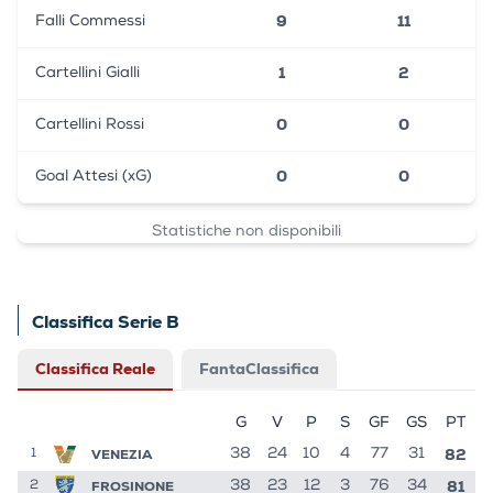
9
11
Falli Commessi
1
2
Cartellini Gialli
0
0
Cartellini Rossi
0
0
Goal Attesi (xG)
Statistiche non disponibili
Classifica Serie B
Classifica Reale
FantaClassifica
G
V
P
S
GF
GS
PT
82
VENEZIA
38
24
10
4
77
31
1
81
FROSINONE
38
23
12
3
76
34
2