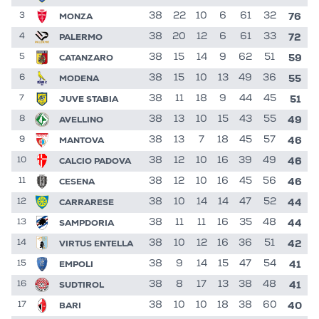
76
MONZA
38
22
10
6
61
32
3
72
PALERMO
38
20
12
6
61
33
4
59
CATANZARO
38
15
14
9
62
51
5
55
MODENA
38
15
10
13
49
36
6
51
JUVE STABIA
38
11
18
9
44
45
7
49
AVELLINO
38
13
10
15
43
55
8
46
MANTOVA
38
13
7
18
45
57
9
46
CALCIO PADOVA
38
12
10
16
39
49
10
46
CESENA
38
12
10
16
45
56
11
44
CARRARESE
38
10
14
14
47
52
12
44
SAMPDORIA
38
11
11
16
35
48
13
42
VIRTUS ENTELLA
38
10
12
16
36
51
14
41
EMPOLI
38
9
14
15
47
54
15
41
SUDTIROL
38
8
17
13
38
48
16
40
BARI
38
10
10
18
38
60
17