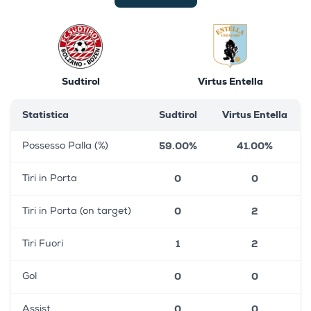
Sudtirol
Virtus Entella
Statistica
Sudtirol
Virtus Entella
59.00%
41.00%
Possesso Palla (%)
0
0
Tiri in Porta
0
2
Tiri in Porta (on target)
1
2
Tiri Fuori
0
0
Gol
0
0
Assist