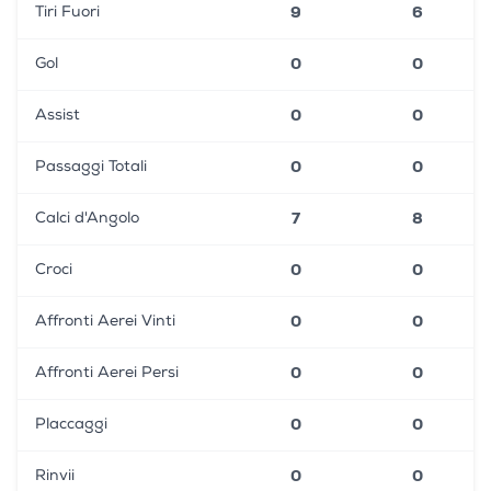
9
6
Tiri Fuori
0
0
Gol
0
0
Assist
0
0
Passaggi Totali
7
8
Calci d'Angolo
0
0
Croci
0
0
Affronti Aerei Vinti
0
0
Affronti Aerei Persi
0
0
Placcaggi
0
0
Rinvii