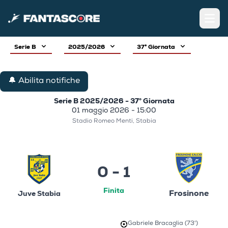
Open
Serie B
2025/2026
37° Giornata
🔔 Abilita notifiche
Serie B 2025/2026 - 37° Giornata
01 maggio 2026 - 15:00
Stadio Romeo Menti, Stabia
0 - 1
Finita
Frosinone
Juve Stabia
Gabriele Bracaglia (73')