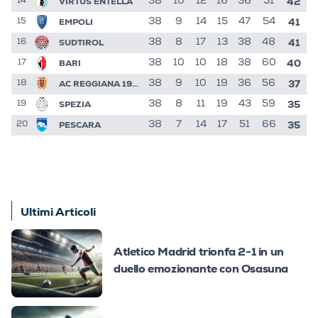
42
VIRTUS ENTELLA
38
10
12
16
36
51
14
41
EMPOLI
38
9
14
15
47
54
15
41
SUDTIROL
38
8
17
13
38
48
16
40
BARI
38
10
10
18
38
60
17
37
AC REGGIANA 1919
38
9
10
19
36
56
18
35
SPEZIA
38
8
11
19
43
59
19
35
PESCARA
38
7
14
17
51
66
20
Ultimi Articoli
Atletico Madrid trionfa 2-1 in un
duello emozionante con Osasuna