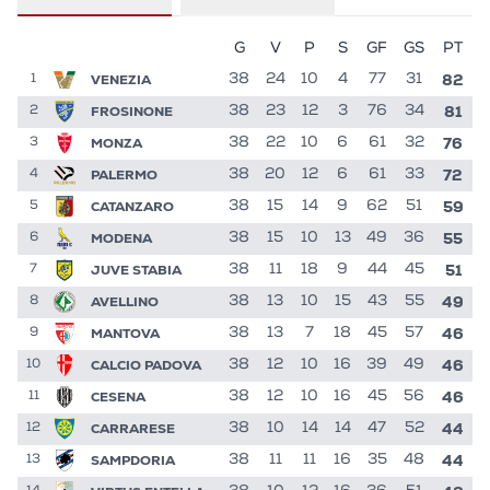
G
V
P
S
GF
GS
PT
82
VENEZIA
38
24
10
4
77
31
1
81
FROSINONE
38
23
12
3
76
34
2
76
MONZA
38
22
10
6
61
32
3
72
PALERMO
38
20
12
6
61
33
4
59
CATANZARO
38
15
14
9
62
51
5
55
MODENA
38
15
10
13
49
36
6
51
JUVE STABIA
38
11
18
9
44
45
7
49
AVELLINO
38
13
10
15
43
55
8
46
MANTOVA
38
13
7
18
45
57
9
46
CALCIO PADOVA
38
12
10
16
39
49
10
46
CESENA
38
12
10
16
45
56
11
44
CARRARESE
38
10
14
14
47
52
12
44
SAMPDORIA
38
11
11
16
35
48
13