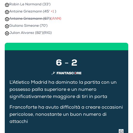
Robin Le Normand (33')
Antoine Griezmann (45'
+1
)
Antoine Griezmann (67')
(ANN)
Giuliano Simeone (70')
Julian Alvarez (82')
(RIG)
6
2
-
L'Atletico Madrid ha dominato la partita con un
possesso palla superiore e un numero
significativamente maggiore di tiri in porta
Francoforte ha avuto difficoltà a creare occasioni
pericolose, nonostante un buon numero di
attacchi