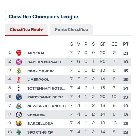
Classifica Champions League
Classifica Reale
FantaClassifica
G
V
P
S
GF
GS
PT
21
ARSENAL
7
7
0
0
20
2
1
18
BAYERN MONACO
7
6
0
1
20
7
2
15
REAL MADRID
7
5
0
2
19
8
3
15
LIVERPOOL
7
5
0
2
14
8
4
14
TOTTENHAM HOTSPUR
7
4
2
1
15
7
5
13
PARIS SAINT-GERMAIN
7
4
1
2
20
10
6
13
NEWCASTLE UNITED
7
4
1
2
16
6
7
13
CHELSEA
7
4
1
2
14
8
8
13
BARCELLONA
7
4
1
2
18
13
9
13
SPORTING CP
7
4
1
2
14
9
10