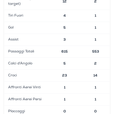
12
2
target)
4
1
Tiri Fuori
5
1
Gol
3
1
Assist
615
553
Passaggi Totali
5
2
Calci d'Angolo
23
14
Croci
1
1
Affronti Aerei Vinti
1
1
Affronti Aerei Persi
0
0
Placcaggi