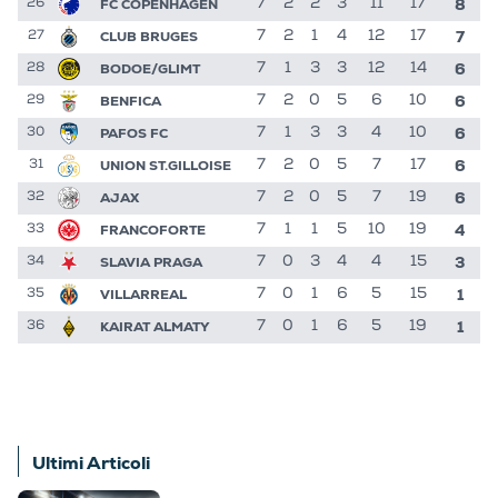
8
FC COPENHAGEN
7
2
2
3
11
17
26
7
CLUB BRUGES
7
2
1
4
12
17
27
6
BODOE/GLIMT
7
1
3
3
12
14
28
6
BENFICA
7
2
0
5
6
10
29
6
PAFOS FC
7
1
3
3
4
10
30
6
UNION ST.GILLOISE
7
2
0
5
7
17
31
6
AJAX
7
2
0
5
7
19
32
4
FRANCOFORTE
7
1
1
5
10
19
33
3
SLAVIA PRAGA
7
0
3
4
4
15
34
1
VILLARREAL
7
0
1
6
5
15
35
1
KAIRAT ALMATY
7
0
1
6
5
19
36
Ultimi Articoli