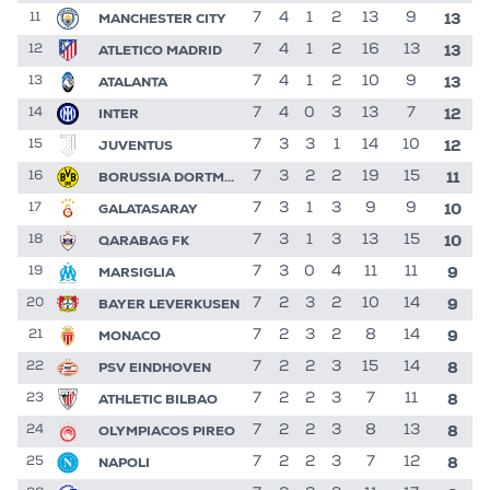
13
MANCHESTER CITY
7
4
1
2
13
9
11
13
ATLETICO MADRID
7
4
1
2
16
13
12
13
ATALANTA
7
4
1
2
10
9
13
12
INTER
7
4
0
3
13
7
14
12
JUVENTUS
7
3
3
1
14
10
15
11
BORUSSIA DORTMUND
7
3
2
2
19
15
16
10
GALATASARAY
7
3
1
3
9
9
17
10
QARABAG FK
7
3
1
3
13
15
18
9
MARSIGLIA
7
3
0
4
11
11
19
9
BAYER LEVERKUSEN
7
2
3
2
10
14
20
9
MONACO
7
2
3
2
8
14
21
8
PSV EINDHOVEN
7
2
2
3
15
14
22
8
ATHLETIC BILBAO
7
2
2
3
7
11
23
8
OLYMPIACOS PIREO
7
2
2
3
8
13
24
8
NAPOLI
7
2
2
3
7
12
25