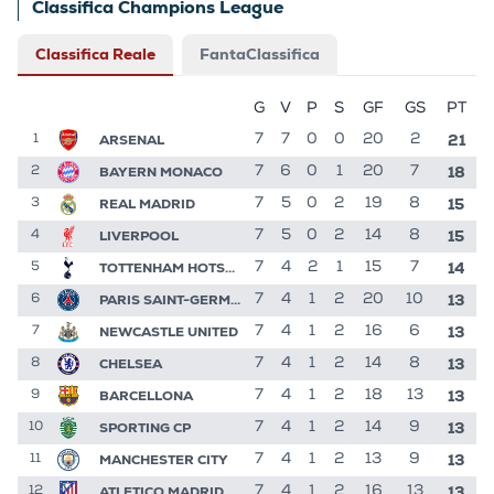
Classifica Champions League
Classifica Reale
FantaClassifica
G
V
P
S
GF
GS
PT
21
ARSENAL
7
7
0
0
20
2
1
18
BAYERN MONACO
7
6
0
1
20
7
2
15
REAL MADRID
7
5
0
2
19
8
3
15
LIVERPOOL
7
5
0
2
14
8
4
14
TOTTENHAM HOTSPUR
7
4
2
1
15
7
5
13
PARIS SAINT-GERMAIN
7
4
1
2
20
10
6
13
NEWCASTLE UNITED
7
4
1
2
16
6
7
13
CHELSEA
7
4
1
2
14
8
8
13
BARCELLONA
7
4
1
2
18
13
9
13
SPORTING CP
7
4
1
2
14
9
10
13
MANCHESTER CITY
7
4
1
2
13
9
11
13
ATLETICO MADRID
7
4
1
2
16
13
12