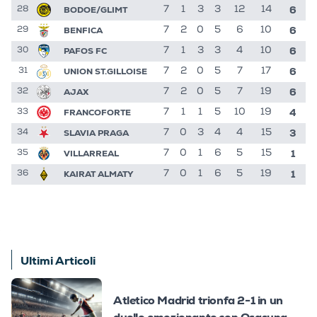
6
BODOE/GLIMT
7
1
3
3
12
14
28
6
BENFICA
7
2
0
5
6
10
29
6
PAFOS FC
7
1
3
3
4
10
30
6
UNION ST.GILLOISE
7
2
0
5
7
17
31
6
AJAX
7
2
0
5
7
19
32
4
FRANCOFORTE
7
1
1
5
10
19
33
3
SLAVIA PRAGA
7
0
3
4
4
15
34
1
VILLARREAL
7
0
1
6
5
15
35
1
KAIRAT ALMATY
7
0
1
6
5
19
36
Ultimi Articoli
Atletico Madrid trionfa 2-1 in un