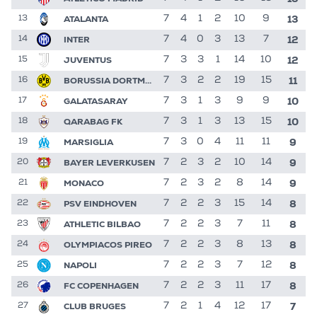
13
ATALANTA
7
4
1
2
10
9
13
12
INTER
7
4
0
3
13
7
14
12
JUVENTUS
7
3
3
1
14
10
15
11
BORUSSIA DORTMUND
7
3
2
2
19
15
16
10
GALATASARAY
7
3
1
3
9
9
17
10
QARABAG FK
7
3
1
3
13
15
18
9
MARSIGLIA
7
3
0
4
11
11
19
9
BAYER LEVERKUSEN
7
2
3
2
10
14
20
9
MONACO
7
2
3
2
8
14
21
8
PSV EINDHOVEN
7
2
2
3
15
14
22
8
ATHLETIC BILBAO
7
2
2
3
7
11
23
8
OLYMPIACOS PIREO
7
2
2
3
8
13
24
8
NAPOLI
7
2
2
3
7
12
25
8
FC COPENHAGEN
7
2
2
3
11
17
26
7
CLUB BRUGES
7
2
1
4
12
17
27