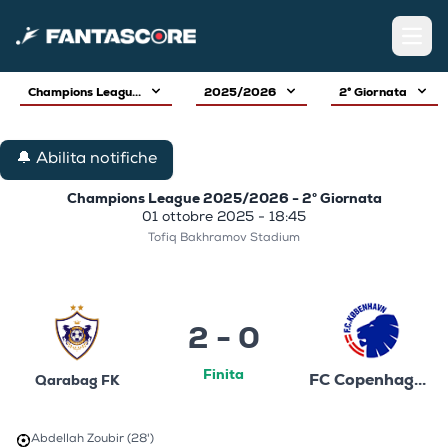
Open
Champions Leagu...
2025/2026
2° Giornata
🔔 Abilita notifiche
Champions League 2025/2026 - 2° Giornata
01 ottobre 2025 - 18:45
Tofiq Bakhramov Stadium
2 - 0
Finita
FC Copenhagen
Qarabag FK
Abdellah Zoubir (28')