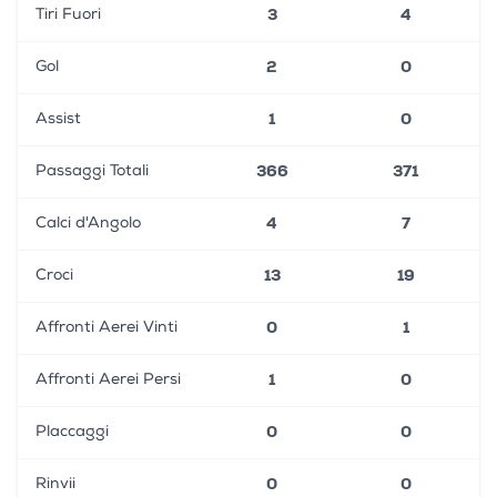
3
4
Tiri Fuori
2
0
Gol
1
0
Assist
366
371
Passaggi Totali
4
7
Calci d'Angolo
13
19
Croci
0
1
Affronti Aerei Vinti
1
0
Affronti Aerei Persi
0
0
Placcaggi
0
0
Rinvii