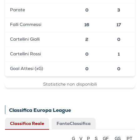
0
3
Parate
16
17
Falli Commessi
2
0
Cartellini Gialli
0
1
Cartellini Rossi
0
0
Goal Attesi (xG)
Statistiche non disponibili
Classifica Europa League
Classifica Reale
FantaClassifica
G
V
P
S
GF
GS
PT