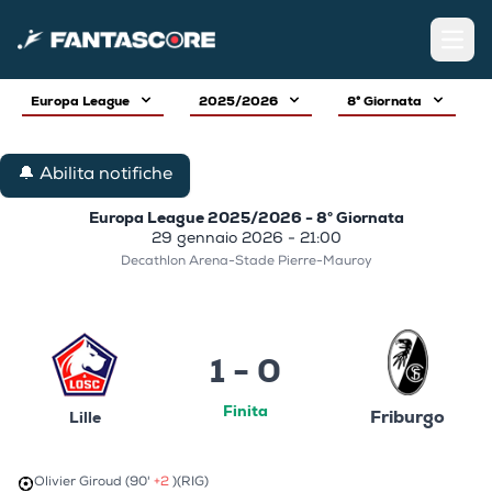
Open
Europa League
2025/2026
8° Giornata
🔔 Abilita notifiche
Europa League 2025/2026 - 8° Giornata
29 gennaio 2026 - 21:00
Decathlon Arena-Stade Pierre-Mauroy
1 - 0
Finita
Friburgo
Lille
Olivier Giroud (90'
+2
)
(RIG)