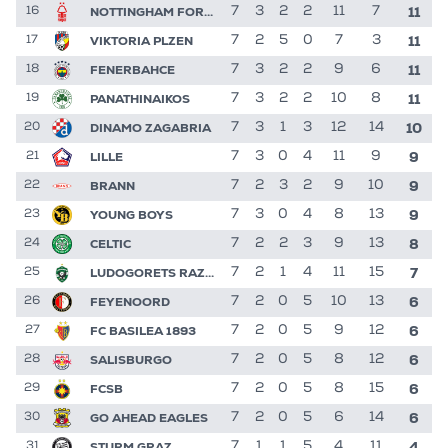
11
NOTTINGHAM FOREST
7
3
2
2
11
7
16
11
VIKTORIA PLZEN
7
2
5
0
7
3
17
11
FENERBAHCE
7
3
2
2
9
6
18
11
PANATHINAIKOS
7
3
2
2
10
8
19
10
DINAMO ZAGABRIA
7
3
1
3
12
14
20
9
LILLE
7
3
0
4
11
9
21
9
BRANN
7
2
3
2
9
10
22
9
YOUNG BOYS
7
3
0
4
8
13
23
8
CELTIC
7
2
2
3
9
13
24
7
LUDOGORETS RAZGRAD
7
2
1
4
11
15
25
6
FEYENOORD
7
2
0
5
10
13
26
6
FC BASILEA 1893
7
2
0
5
9
12
27
6
SALISBURGO
7
2
0
5
8
12
28
6
FCSB
7
2
0
5
8
15
29
6
GO AHEAD EAGLES
7
2
0
5
6
14
30
4
STURM GRAZ
7
1
1
5
4
11
31