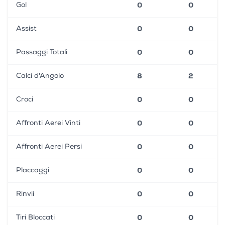
0
0
Gol
0
0
Assist
0
0
Passaggi Totali
8
2
Calci d'Angolo
0
0
Croci
0
0
Affronti Aerei Vinti
0
0
Affronti Aerei Persi
0
0
Placcaggi
0
0
Rinvii
0
0
Tiri Bloccati