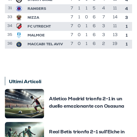
4
RANGERS
7
1
1
5
4
11
31
3
NIZZA
7
1
0
6
7
14
33
1
FC UTRECHT
7
0
1
6
3
11
34
1
MALMOE
7
0
1
6
3
13
35
1
MACCABI TEL AVIV
7
0
1
6
2
19
36
Ultimi Articoli
Atletico Madrid trionfa 2-1 in un
duello emozionante con Osasuna
Real Betis trionfa 2-1 sull'Elche in