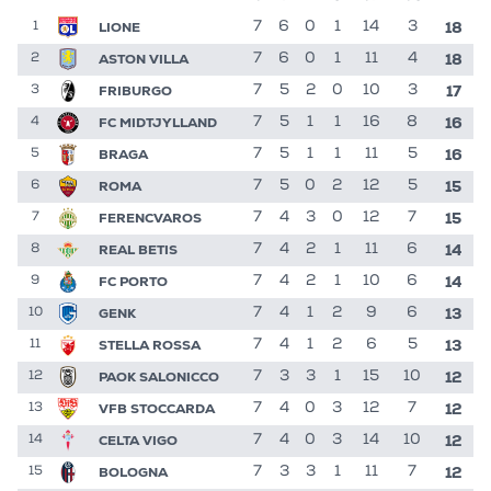
18
LIONE
7
6
0
1
14
3
1
18
ASTON VILLA
7
6
0
1
11
4
2
17
FRIBURGO
7
5
2
0
10
3
3
16
FC MIDTJYLLAND
7
5
1
1
16
8
4
16
BRAGA
7
5
1
1
11
5
5
15
ROMA
7
5
0
2
12
5
6
15
FERENCVAROS
7
4
3
0
12
7
7
14
REAL BETIS
7
4
2
1
11
6
8
14
FC PORTO
7
4
2
1
10
6
9
13
GENK
7
4
1
2
9
6
10
13
STELLA ROSSA
7
4
1
2
6
5
11
12
PAOK SALONICCO
7
3
3
1
15
10
12
12
VFB STOCCARDA
7
4
0
3
12
7
13
12
CELTA VIGO
7
4
0
3
14
10
14
12
BOLOGNA
7
3
3
1
11
7
15