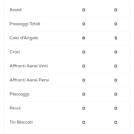
0
0
Assist
0
0
Passaggi Totali
6
5
Calci d'Angolo
0
0
Croci
0
0
Affronti Aerei Vinti
0
0
Affronti Aerei Persi
0
0
Placcaggi
0
0
Rinvii
0
0
Tiri Bloccati