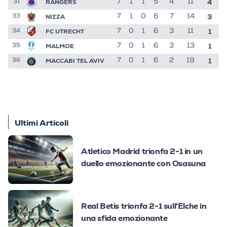
4
RANGERS
7
1
1
5
4
11
31
3
NIZZA
7
1
0
6
7
14
33
1
FC UTRECHT
7
0
1
6
3
11
34
1
MALMOE
7
0
1
6
3
13
35
1
MACCABI TEL AVIV
7
0
1
6
2
19
36
Ultimi Articoli
Atletico Madrid trionfa 2-1 in un
duello emozionante con Osasuna
Real Betis trionfa 2-1 sull'Elche in
una sfida emozionante