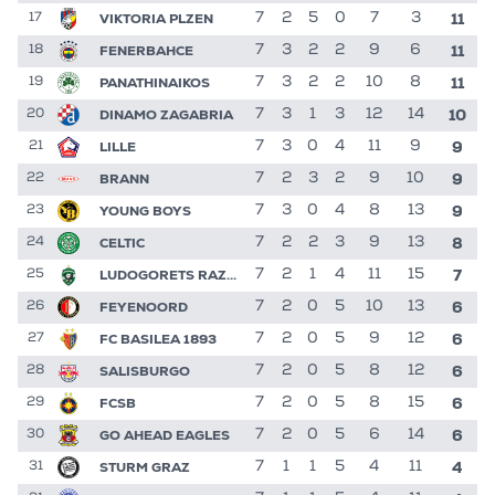
11
VIKTORIA PLZEN
7
2
5
0
7
3
17
11
FENERBAHCE
7
3
2
2
9
6
18
11
PANATHINAIKOS
7
3
2
2
10
8
19
10
DINAMO ZAGABRIA
7
3
1
3
12
14
20
9
LILLE
7
3
0
4
11
9
21
9
BRANN
7
2
3
2
9
10
22
9
YOUNG BOYS
7
3
0
4
8
13
23
8
CELTIC
7
2
2
3
9
13
24
7
LUDOGORETS RAZGRAD
7
2
1
4
11
15
25
6
FEYENOORD
7
2
0
5
10
13
26
6
FC BASILEA 1893
7
2
0
5
9
12
27
6
SALISBURGO
7
2
0
5
8
12
28
6
FCSB
7
2
0
5
8
15
29
6
GO AHEAD EAGLES
7
2
0
5
6
14
30
4
STURM GRAZ
7
1
1
5
4
11
31