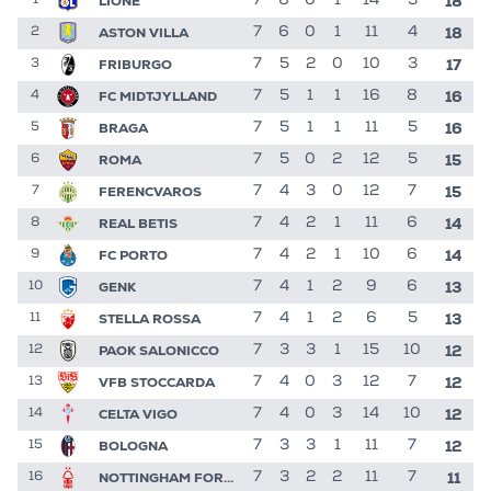
18
LIONE
7
6
0
1
14
3
1
18
ASTON VILLA
7
6
0
1
11
4
2
17
FRIBURGO
7
5
2
0
10
3
3
16
FC MIDTJYLLAND
7
5
1
1
16
8
4
16
BRAGA
7
5
1
1
11
5
5
15
ROMA
7
5
0
2
12
5
6
15
FERENCVAROS
7
4
3
0
12
7
7
14
REAL BETIS
7
4
2
1
11
6
8
14
FC PORTO
7
4
2
1
10
6
9
13
GENK
7
4
1
2
9
6
10
13
STELLA ROSSA
7
4
1
2
6
5
11
12
PAOK SALONICCO
7
3
3
1
15
10
12
12
VFB STOCCARDA
7
4
0
3
12
7
13
12
CELTA VIGO
7
4
0
3
14
10
14
12
BOLOGNA
7
3
3
1
11
7
15
11
NOTTINGHAM FOREST
7
3
2
2
11
7
16