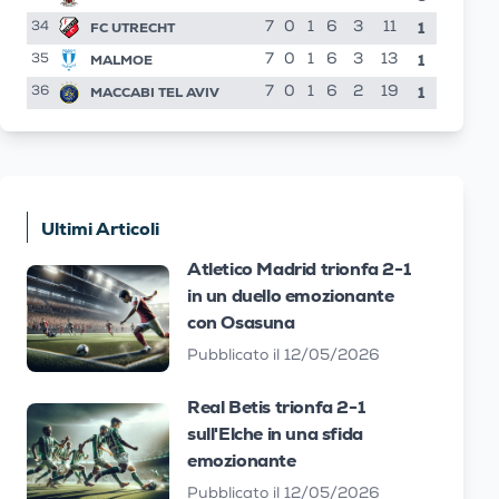
1
FC UTRECHT
7
0
1
6
3
11
34
1
MALMOE
7
0
1
6
3
13
35
1
MACCABI TEL AVIV
7
0
1
6
2
19
36
Ultimi Articoli
Atletico Madrid trionfa 2-1
in un duello emozionante
con Osasuna
Pubblicato il 12/05/2026
Real Betis trionfa 2-1
sull'Elche in una sfida
emozionante
Pubblicato il 12/05/2026