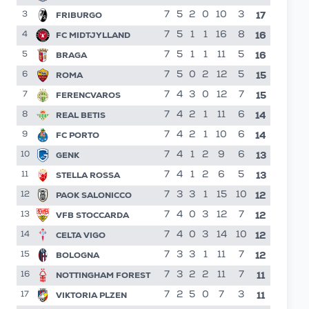
17
FRIBURGO
7
5
2
0
10
3
3
16
FC MIDTJYLLAND
7
5
1
1
16
8
4
16
BRAGA
7
5
1
1
11
5
5
15
ROMA
7
5
0
2
12
5
6
15
FERENCVAROS
7
4
3
0
12
7
7
14
REAL BETIS
7
4
2
1
11
6
8
14
FC PORTO
7
4
2
1
10
6
9
13
GENK
7
4
1
2
9
6
10
13
STELLA ROSSA
7
4
1
2
6
5
11
12
PAOK SALONICCO
7
3
3
1
15
10
12
12
VFB STOCCARDA
7
4
0
3
12
7
13
12
CELTA VIGO
7
4
0
3
14
10
14
formazioni
12
BOLOGNA
7
3
3
1
11
7
15
11
NOTTINGHAM FOREST
7
3
2
2
11
7
16
11
VIKTORIA PLZEN
7
2
5
0
7
3
17