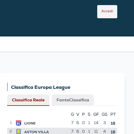
Accedi
Classifica Europa League
Classifica Reale
FantaClassifica
G
V
P
S
GF
GS
PT
18
LIONE
7
6
0
1
14
3
1
18
ASTON VILLA
7
6
0
1
11
4
2