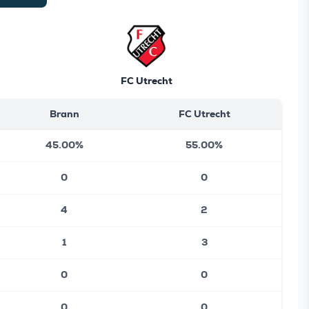
FC Utrecht
Brann
FC Utrecht
45.00%
55.00%
0
0
4
2
1
3
0
0
0
0