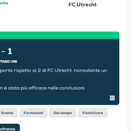
inita
FC Utrecht
1
-
 porta rispetto ai 2 di FC Utrecht, nonostante un
è stata più efficace nelle conclusioni
Mostra in
e Evento
Formazioni
Dal campo
FantaScore
nfronta