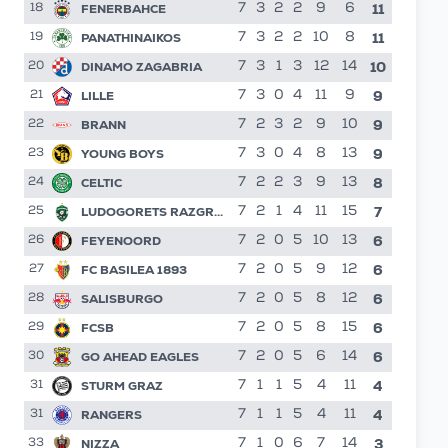
11
FENERBAHCE
7
3
2
2
9
6
18
11
PANATHINAIKOS
7
3
2
2
10
8
19
10
DINAMO ZAGABRIA
7
3
1
3
12
14
20
9
LILLE
7
3
0
4
11
9
21
9
BRANN
7
2
3
2
9
10
22
9
YOUNG BOYS
7
3
0
4
8
13
23
8
CELTIC
7
2
2
3
9
13
24
7
LUDOGORETS RAZGRAD
7
2
1
4
11
15
25
6
FEYENOORD
7
2
0
5
10
13
26
6
FC BASILEA 1893
7
2
0
5
9
12
27
6
SALISBURGO
7
2
0
5
8
12
28
6
FCSB
7
2
0
5
8
15
29
6
GO AHEAD EAGLES
7
2
0
5
6
14
30
4
STURM GRAZ
7
1
1
5
4
11
31
4
RANGERS
7
1
1
5
4
11
31
3
NIZZA
7
1
0
6
7
14
33