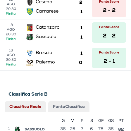
18
2
FantaScore
Cesena
AGO
2
2
20:30
-
1
Carrarese
Finita
18
1
FantaScore
Catanzaro
AGO
2
2
20:30
-
1
Sassuolo
Finita
16
1
FantaScore
Brescia
AGO
2
1
20:30
-
0
Palermo
Finita
Classifica Serie B
Classifica Reale
FantaClassifica
G
V
P
S
GF
GS
PT
82
SASSUOLO
38
25
7
6
78
38
1