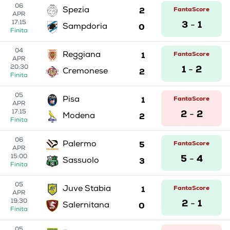
06
2
FantaScore
Spezia
APR
3
1
17:15
-
0
Sampdoria
Finita
04
1
FantaScore
Reggiana
APR
1
2
20:30
-
2
Cremonese
Finita
05
1
FantaScore
Pisa
APR
2
2
17:15
-
2
Modena
Finita
06
5
FantaScore
Palermo
APR
5
4
15:00
-
3
Sassuolo
Finita
05
1
FantaScore
Juve Stabia
APR
2
1
19:30
-
0
Salernitana
Finita