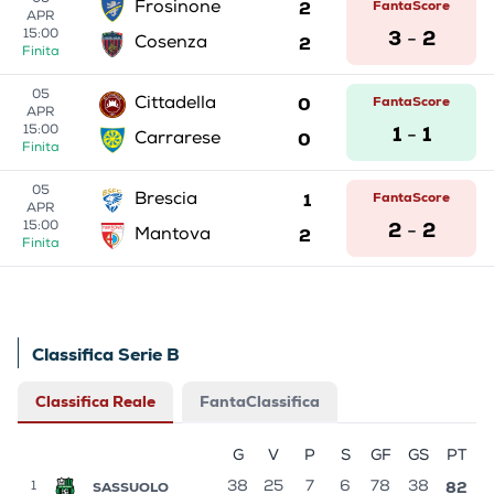
05
2
FantaScore
Frosinone
APR
3
2
15:00
-
2
Cosenza
Finita
05
0
FantaScore
Cittadella
APR
1
1
15:00
-
0
Carrarese
Finita
05
1
FantaScore
Brescia
APR
2
2
15:00
-
2
Mantova
Finita
Classifica Serie B
Classifica Reale
FantaClassifica
G
V
P
S
GF
GS
PT
82
SASSUOLO
38
25
7
6
78
38
1