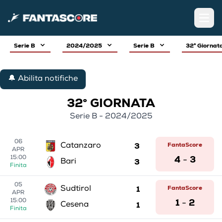
Open
Serie B
2024/2025
Serie B
32° Giornat
🔔 Abilita notifiche
32° GIORNATA
Serie B - 2024/2025
06
3
FantaScore
Catanzaro
APR
4
3
15:00
-
3
Bari
Finita
05
1
FantaScore
Sudtirol
APR
1
2
15:00
-
1
Cesena
Finita