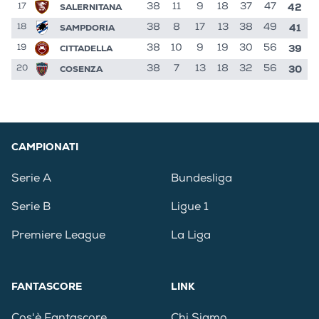
42
SALERNITANA
38
11
9
18
37
47
17
41
SAMPDORIA
38
8
17
13
38
49
18
39
CITTADELLA
38
10
9
19
30
56
19
30
COSENZA
38
7
13
18
32
56
20
CAMPIONATI
Serie A
Bundesliga
Serie B
Ligue 1
Premiere League
La Liga
FANTASCORE
LINK