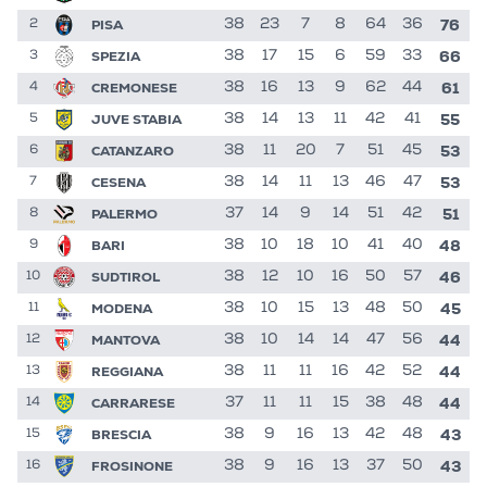
76
PISA
38
23
7
8
64
36
2
66
SPEZIA
38
17
15
6
59
33
3
61
CREMONESE
38
16
13
9
62
44
4
55
JUVE STABIA
38
14
13
11
42
41
5
53
CATANZARO
38
11
20
7
51
45
6
53
CESENA
38
14
11
13
46
47
7
51
PALERMO
37
14
9
14
51
42
8
48
BARI
38
10
18
10
41
40
9
46
SUDTIROL
38
12
10
16
50
57
10
45
MODENA
38
10
15
13
48
50
11
44
MANTOVA
38
10
14
14
47
56
12
44
REGGIANA
38
11
11
16
42
52
13
44
CARRARESE
37
11
11
15
38
48
14
43
BRESCIA
38
9
16
13
42
48
15
43
FROSINONE
38
9
16
13
37
50
16