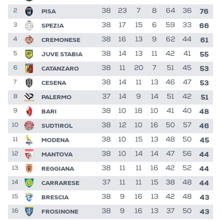
76
PISA
38
23
7
8
64
36
2
66
SPEZIA
38
17
15
6
59
33
3
61
CREMONESE
38
16
13
9
62
44
4
55
JUVE STABIA
38
14
13
11
42
41
5
53
CATANZARO
38
11
20
7
51
45
6
53
CESENA
38
14
11
13
46
47
7
51
PALERMO
37
14
9
14
51
42
8
48
BARI
38
10
18
10
41
40
9
46
SUDTIROL
38
12
10
16
50
57
10
45
MODENA
38
10
15
13
48
50
11
44
MANTOVA
38
10
14
14
47
56
12
44
REGGIANA
38
11
11
16
42
52
13
44
CARRARESE
37
11
11
15
38
48
14
43
BRESCIA
38
9
16
13
42
48
15
43
FROSINONE
38
9
16
13
37
50
16