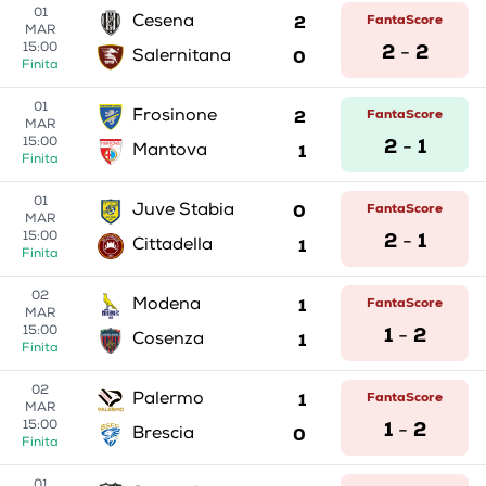
01
2
FantaScore
Cesena
MAR
2
2
15:00
-
0
Salernitana
Finita
01
2
FantaScore
Frosinone
MAR
2
1
15:00
-
1
Mantova
Finita
01
0
FantaScore
Juve Stabia
MAR
2
1
15:00
-
1
Cittadella
Finita
02
1
FantaScore
Modena
MAR
1
2
15:00
-
1
Cosenza
Finita
02
1
FantaScore
Palermo
MAR
1
2
15:00
-
0
Brescia
Finita