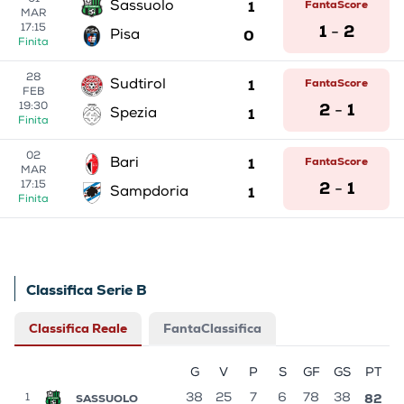
01
1
FantaScore
Sassuolo
MAR
1
2
17:15
-
0
Pisa
Finita
28
1
FantaScore
Sudtirol
FEB
2
1
19:30
-
1
Spezia
Finita
02
1
FantaScore
Bari
MAR
2
1
17:15
-
1
Sampdoria
Finita
Classifica Serie B
Classifica Reale
FantaClassifica
G
V
P
S
GF
GS
PT
82
SASSUOLO
38
25
7
6
78
38
1