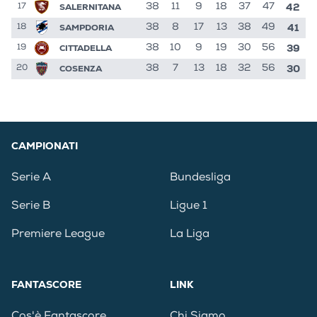
42
SALERNITANA
38
11
9
18
37
47
17
41
SAMPDORIA
38
8
17
13
38
49
18
39
CITTADELLA
38
10
9
19
30
56
19
30
COSENZA
38
7
13
18
32
56
20
CAMPIONATI
Serie A
Bundesliga
Serie B
Ligue 1
Premiere League
La Liga
FANTASCORE
LINK