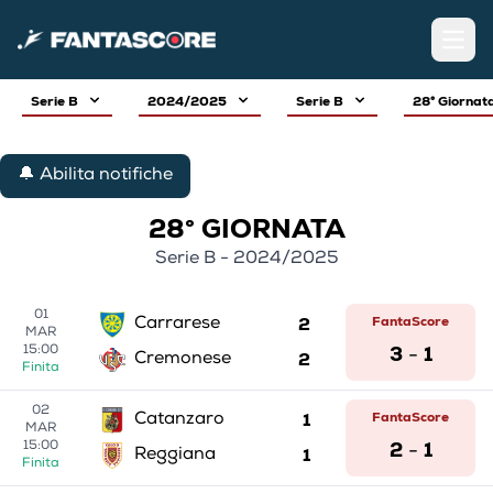
Open
Serie B
2024/2025
Serie B
28° Giornat
🔔 Abilita notifiche
28° GIORNATA
Serie B - 2024/2025
01
2
FantaScore
Carrarese
MAR
3
1
15:00
-
2
Cremonese
Finita
02
1
FantaScore
Catanzaro
MAR
2
1
15:00
-
1
Reggiana
Finita